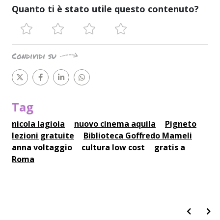
Quanto ti è stato utile questo contenuto?
Condividi su
Tag
nicola lagioia
nuovo cinema aquila
Pigneto
lezioni gratuite
Biblioteca Goffredo Mameli
anna voltaggio
cultura low cost
gratis a
Roma