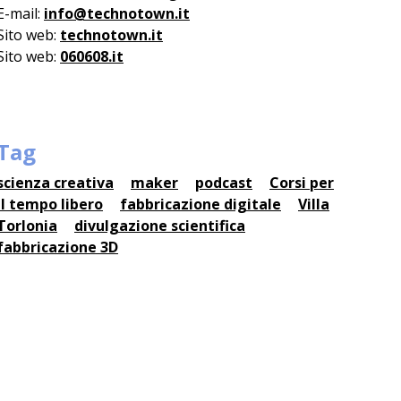
E-mail:
info@technotown.it
Sito web:
technotown.it
Sito web:
060608.it
Tag
scienza creativa
maker
podcast
Corsi per
il tempo libero
fabbricazione digitale
Villa
Torlonia
divulgazione scientifica
fabbricazione 3D