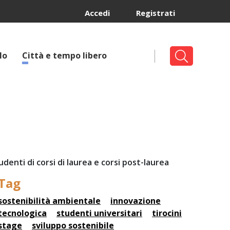
Accedi
Registrati
lo
Città e tempo libero
denti di corsi di laurea e corsi post-laurea
Tag
sostenibilità ambientale
innovazione
tecnologica
studenti universitari
tirocini
stage
sviluppo sostenibile