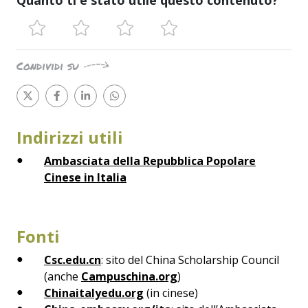
Condividi su
Indirizzi utili
Ambasciata della Repubblica Popolare
Cinese in Italia
Fonti
Csc.edu.cn
: sito del China Scholarship Council
(anche
Campuschina.org
)
Chinaitalyedu.org
(in cinese)