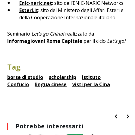
Enic-naric.net
: sito dell’ENIC-NARIC Networks
Esteri.it
: sito del Ministero degli Affari Esteri e
della Cooperazione Internazionale italiano.
Seminario
Let’s go China!
realizzato da
Informagiovani Roma Capitale
per il ciclo
Let’s go!
Tag
borse di studio
scholarship
istituto
Confucio
lingua cinese
visti per la Cina
Potrebbe interessarti