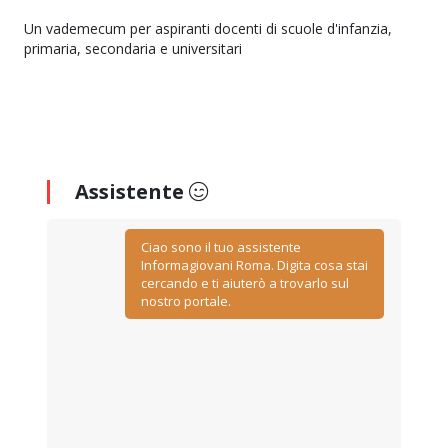
Un vademecum per aspiranti docenti di scuole d'infanzia,
primaria, secondaria e universitari
Assistente
Ciao sono il tuo assistente
Informagiovani Roma. Digita cosa stai
cercando e ti aiuterò a trovarlo sul
nostro portale.