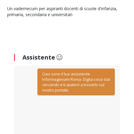
Un vademecum per aspiranti docenti di scuole d'infanzia,
primaria, secondaria e universitari
Assistente
Ciao sono il tuo assistente
Informagiovani Roma. Digita cosa stai
cercando e ti aiuterò a trovarlo sul
nostro portale.