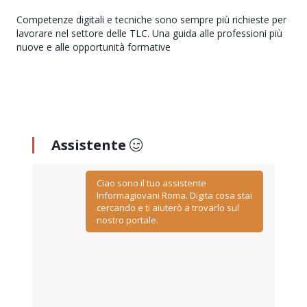
Competenze digitali e tecniche sono sempre più richieste per
lavorare nel settore delle TLC. Una guida alle professioni più
nuove e alle opportunità formative
Assistente
Ciao sono il tuo assistente
Informagiovani Roma. Digita cosa stai
cercando e ti aiuterò a trovarlo sul
nostro portale.