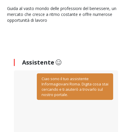
Guida al vasto mondo delle professioni del benessere, un
mercato che cresce a ritmo costante e offre numerose
opportunità di lavoro
Assistente
Ciao sono il tuo assistente
Informagiovani Roma. Digita cosa stai
cercando e ti aiuterò a trovarlo sul
nostro portale.