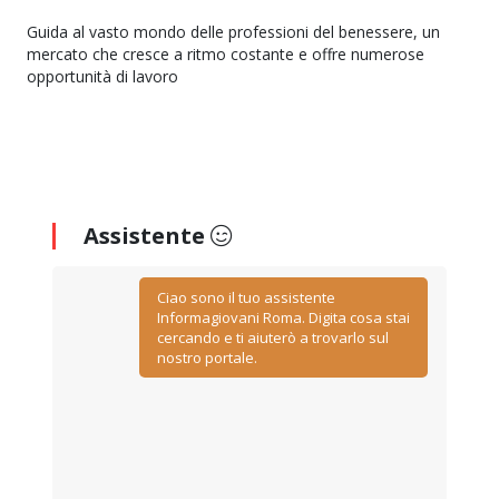
Guida al vasto mondo delle professioni del benessere, un
mercato che cresce a ritmo costante e offre numerose
opportunità di lavoro
Assistente
Ciao sono il tuo assistente
Informagiovani Roma. Digita cosa stai
cercando e ti aiuterò a trovarlo sul
nostro portale.