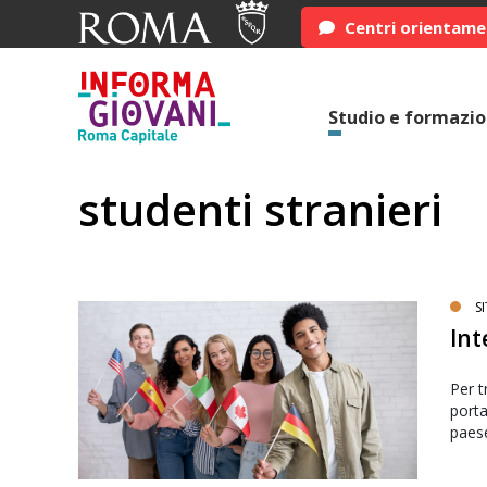
Centri orientam
Studio e formazi
studenti stranieri
SI
Int
Per tr
porta
paes