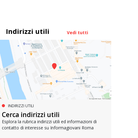
Indirizzi utili
Vedi tutti
INDIRIZZI UTILI
SERVIZI SOCIALI E AI CITTADINI
PR
Inclusione e opportunità per
Cerca indirizzi utili
Le p
giovani con disabilità
com
Esplora la rubrica indirizzi utili ed informazioni di
contatto di interesse su Informagiovani Roma
Una bussola per orientarsi tra diritti consolidati e
Tutti 