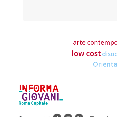
richieste ai professionisti del settore
arte contemp
low cost
diso
Orient