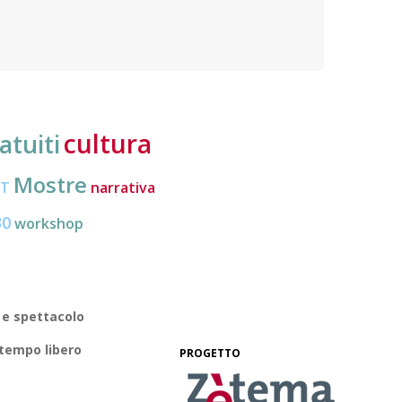
nuove frontiere dell’inclusione, uno strumento
lavoro
pratico per conoscere le normative e cogliere
profes
opportunità di partecipazione attiva
cultura
atuiti
Mostre
CT
narrativa
30
workshop
 e spettacolo
 tempo libero
PROGETTO