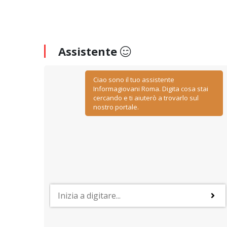
Assistente
Ciao sono il tuo assistente
Informagiovani Roma. Digita cosa stai
cercando e ti aiuterò a trovarlo sul
nostro portale.
PROFESSIONI
y
Lavorare nelle risorse umane
ino
Negoziazione, relazione, comunicazione, ascolto ed
empatia: sono le caratteristiche più importanti