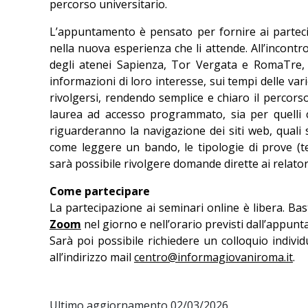
percorso universitario.
L’appuntamento è pensato per fornire ai partecip
nella nuova esperienza che li attende. All’incontr
degli atenei Sapienza, Tor Vergata e RomaTre,
informazioni di loro interesse, sui tempi delle vari
rivolgersi, rendendo semplice e chiaro il percorso
laurea ad accesso programmato, sia per quelli c
riguarderanno la navigazione dei siti web, quali so
come leggere un bando, le tipologie di prove (te
sarà possibile rivolgere domande dirette ai relatori
Come partecipare
La partecipazione ai seminari online è libera. Bast
Zoom
nel giorno e nell’orario previsti dall’appunt
Sarà poi possibile richiedere un colloquio indivi
all’indirizzo mail
centro@informagiovaniroma.it
.
Ultimo aggiornamento 02/03/2026