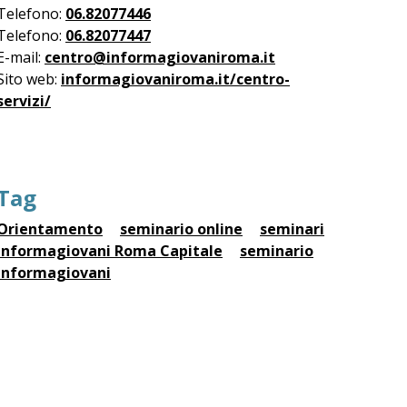
Telefono:
06.82077446
Telefono:
06.82077447
E-mail:
centro@informagiovaniroma.it
Sito web:
informagiovaniroma.it/centro-
servizi/
Tag
Orientamento
seminario online
seminari
Informagiovani Roma Capitale
seminario
informagiovani