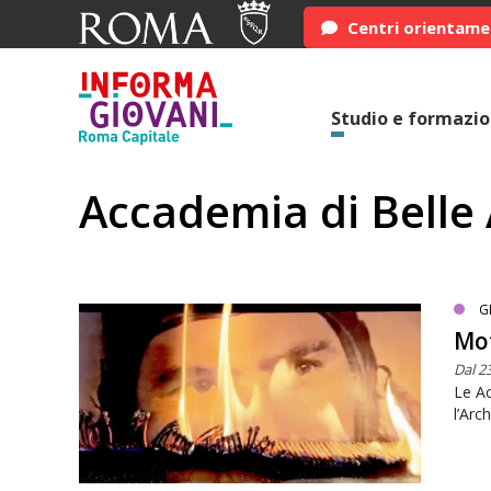
Centri orientam
Studio e formazi
Accademia di Belle 
G
Mot
Dal 23
Le Ac
l’Arc