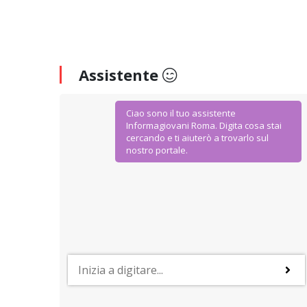
Assistente
Ciao sono il tuo assistente
Informagiovani Roma. Digita cosa stai
cercando e ti aiuterò a trovarlo sul
nostro portale.
AGEVOLAZIONI E SCONTI
IoStudio. La Carta dello Studente
Dal Ministero dell’Istruzione Università e Ricerca
agevolazioni ad hoc per gli studenti della scuola