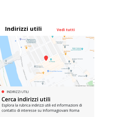
Indirizzi utili
Vedi tutti
INDIRIZZI UTILI
MUOVERSI A ROMA
AG
Cerca indirizzi utili
Metrebus annuale a 50 euro per
Bell
gli under 19
Esplora la rubrica indirizzi utili ed informazioni di
contatto di interesse su Informagiovani Roma
Un res
che si