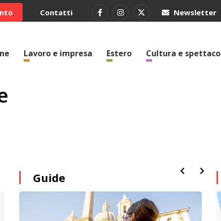
ento
Contatti
Newsletter
one
Lavoro e impresa
Estero
Cultura e spettaco
e
Guide