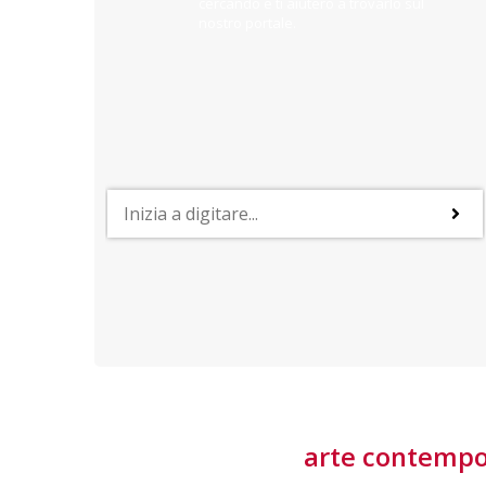
cercando e ti aiuterò a trovarlo sul
nostro portale.
PROFESSIONI
lla
Lavorare nella Space Economy
Numerose applicazioni e una filiera a forte traino
laziale rendono il settore estremamente
interessante
tore
arte contemp