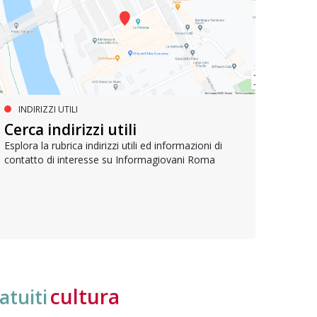
INDIRIZZI UTILI
SERVIZI SOCIALI E AI CITTADINI
PR
Inclusione e opportunità per
Cerca indirizzi utili
Le p
giovani con disabilità
com
Esplora la rubrica indirizzi utili ed informazioni di
contatto di interesse su Informagiovani Roma
Una bussola per orientarsi tra diritti consolidati e
Tutti 
nuove frontiere dell’inclusione, uno strumento
lavoro
pratico per conoscere le normative e cogliere
profes
opportunità di partecipazione attiva
cultura
atuiti