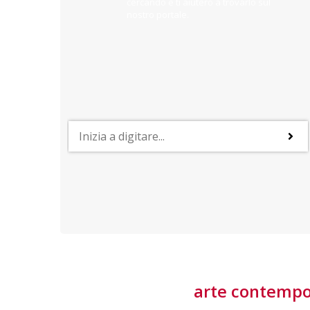
cercando e ti aiuterò a trovarlo sul
nostro portale.
PROFESSIONI
lla
Lavorare nella Space Economy
Numerose applicazioni e una filiera a forte traino
laziale rendono il settore estremamente
interessante
tore
arte contemp