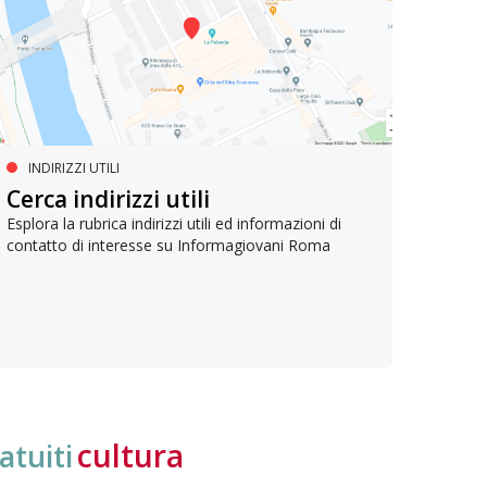
INDIRIZZI UTILI
SERVIZI SOCIALI E AI CITTADINI
PR
Inclusione e opportunità per
Cerca indirizzi utili
Le p
giovani con disabilità
com
Esplora la rubrica indirizzi utili ed informazioni di
contatto di interesse su Informagiovani Roma
Una bussola per orientarsi tra diritti consolidati e
Tutti 
nuove frontiere dell’inclusione, uno strumento
lavoro
pratico per conoscere le normative e cogliere
profes
opportunità di partecipazione attiva
cultura
atuiti