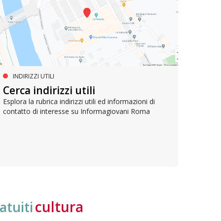
INDIRIZZI UTILI
SERVIZI SOCIALI E AI CITTADINI
PR
Inclusione e opportunità per
Cerca indirizzi utili
Le p
giovani con disabilità
com
Esplora la rubrica indirizzi utili ed informazioni di
contatto di interesse su Informagiovani Roma
Una bussola per orientarsi tra diritti consolidati e
Tutti 
nuove frontiere dell’inclusione, uno strumento
lavoro
pratico per conoscere le normative e cogliere
profes
opportunità di partecipazione attiva
cultura
atuiti