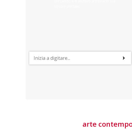
cercando e ti aiuterò a trovarlo sul
nostro portale.
PROFESSIONI
lla
Lavorare nella Space Economy
Numerose applicazioni e una filiera a forte traino
laziale rendono il settore estremamente
interessante
tore
arte contemp