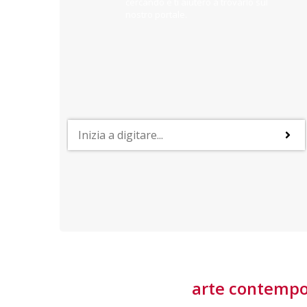
cercando e ti aiuterò a trovarlo sul
nostro portale.
PROFESSIONI
lla
Lavorare nella Space Economy
Numerose applicazioni e una filiera a forte traino
laziale rendono il settore estremamente
interessante
tore
arte contemp