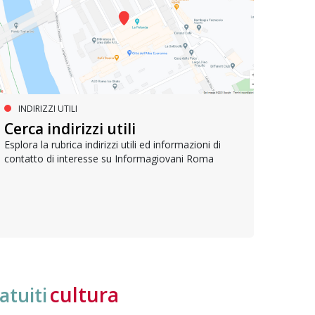
INDIRIZZI UTILI
SERVIZI SOCIALI E AI CITTADINI
PR
Inclusione e opportunità per
Cerca indirizzi utili
Le p
giovani con disabilità
com
Esplora la rubrica indirizzi utili ed informazioni di
contatto di interesse su Informagiovani Roma
Una bussola per orientarsi tra diritti consolidati e
Tutti 
nuove frontiere dell’inclusione, uno strumento
lavoro
pratico per conoscere le normative e cogliere
profes
opportunità di partecipazione attiva
cultura
atuiti