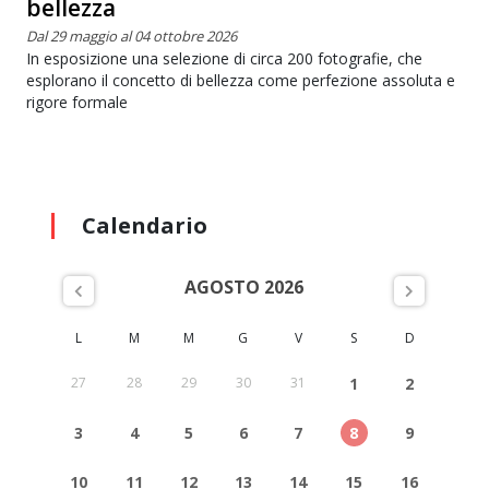
bellezza
Dal 29 maggio al 04 ottobre 2026
In esposizione una selezione di circa 200 fotografie, che
esplorano il concetto di bellezza come perfezione assoluta e
rigore formale
Calendario
AGOSTO 2026
L
M
M
G
V
S
D
27
28
29
30
31
1
2
3
4
5
6
7
8
9
10
11
12
13
14
15
16