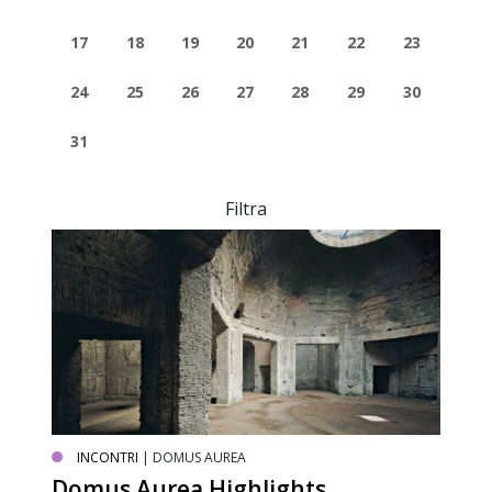
17
18
19
20
21
22
23
24
25
26
27
28
29
30
31
Filtra
INCONTRI
| DOMUS AUREA
Domus Aurea Highlights