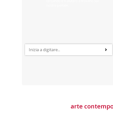
cercando e ti aiuterò a trovarlo sul
nostro portale.
PROFESSIONI
lla
Lavorare nella Space Economy
Numerose applicazioni e una filiera a forte traino
laziale rendono il settore estremamente
interessante
tore
arte contemp