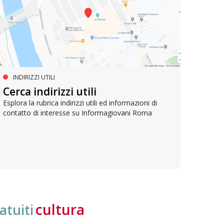
INDIRIZZI UTILI
SERVIZI SOCIALI E AI CITTADINI
PR
Inclusione e opportunità per
Cerca indirizzi utili
Le p
giovani con disabilità
com
Esplora la rubrica indirizzi utili ed informazioni di
contatto di interesse su Informagiovani Roma
Una bussola per orientarsi tra diritti consolidati e
Tutti 
nuove frontiere dell’inclusione, uno strumento
lavoro
pratico per conoscere le normative e cogliere
profes
opportunità di partecipazione attiva
cultura
atuiti