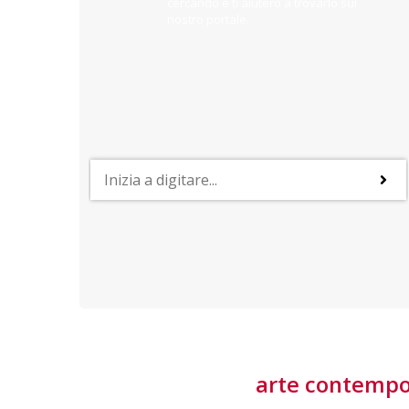
cercando e ti aiuterò a trovarlo sul
nostro portale.
PROFESSIONI
lla
Lavorare nella Space Economy
Numerose applicazioni e una filiera a forte traino
laziale rendono il settore estremamente
interessante
tore
arte contemp