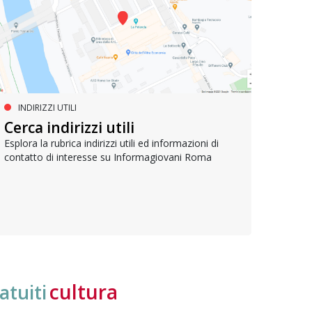
INDIRIZZI UTILI
SERVIZI SOCIALI E AI CITTADINI
PR
Inclusione e opportunità per
Cerca indirizzi utili
Le p
giovani con disabilità
com
Esplora la rubrica indirizzi utili ed informazioni di
contatto di interesse su Informagiovani Roma
Una bussola per orientarsi tra diritti consolidati e
Tutti 
nuove frontiere dell’inclusione, uno strumento
lavoro
pratico per conoscere le normative e cogliere
profes
opportunità di partecipazione attiva
cultura
atuiti