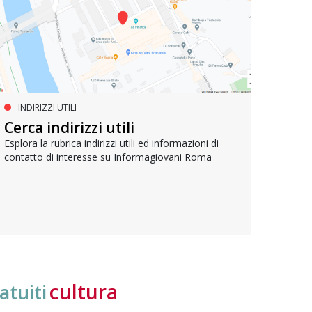
INDIRIZZI UTILI
SERVIZI SOCIALI E AI CITTADINI
PR
Inclusione e opportunità per
Cerca indirizzi utili
Le p
giovani con disabilità
com
Esplora la rubrica indirizzi utili ed informazioni di
contatto di interesse su Informagiovani Roma
Una bussola per orientarsi tra diritti consolidati e
Tutti 
nuove frontiere dell’inclusione, uno strumento
lavoro
pratico per conoscere le normative e cogliere
profes
opportunità di partecipazione attiva
cultura
atuiti