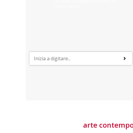
cercando e ti aiuterò a trovarlo sul
nostro portale.
PROFESSIONI
lla
Lavorare nella Space Economy
Numerose applicazioni e una filiera a forte traino
laziale rendono il settore estremamente
interessante
tore
arte contemp