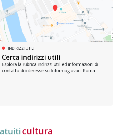
INDIRIZZI UTILI
SERVIZI SOCIALI E AI CITTADINI
PR
Inclusione e opportunità per
Cerca indirizzi utili
Le p
giovani con disabilità
com
Esplora la rubrica indirizzi utili ed informazioni di
contatto di interesse su Informagiovani Roma
Una bussola per orientarsi tra diritti consolidati e
Tutti 
nuove frontiere dell’inclusione, uno strumento
lavoro
pratico per conoscere le normative e cogliere
profes
opportunità di partecipazione attiva
cultura
atuiti