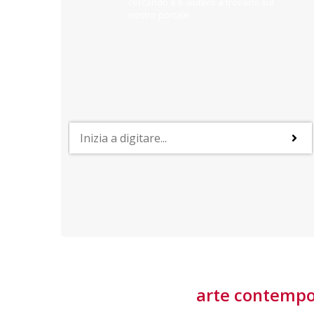
cercando e ti aiuterò a trovarlo sul
nostro portale.
PROFESSIONI
lla
Lavorare nella Space Economy
Numerose applicazioni e una filiera a forte traino
laziale rendono il settore estremamente
interessante
tore
arte contemp