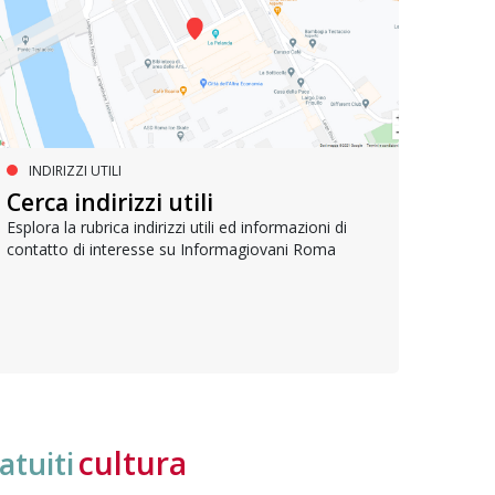
INDIRIZZI UTILI
SERVIZI SOCIALI E AI CITTADINI
PR
Inclusione e opportunità per
Cerca indirizzi utili
Le p
giovani con disabilità
com
Esplora la rubrica indirizzi utili ed informazioni di
contatto di interesse su Informagiovani Roma
Una bussola per orientarsi tra diritti consolidati e
Tutti 
nuove frontiere dell’inclusione, uno strumento
lavoro
pratico per conoscere le normative e cogliere
profes
opportunità di partecipazione attiva
cultura
atuiti