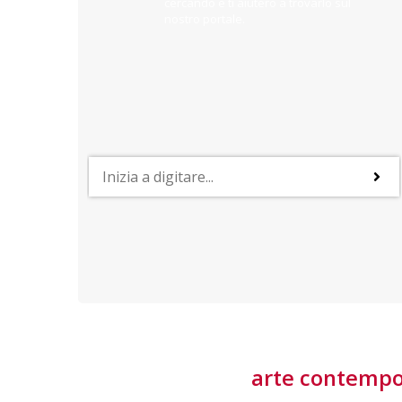
cercando e ti aiuterò a trovarlo sul
nostro portale.
PROFESSIONI
lla
Lavorare nella Space Economy
Numerose applicazioni e una filiera a forte traino
laziale rendono il settore estremamente
interessante
tore
arte contemp