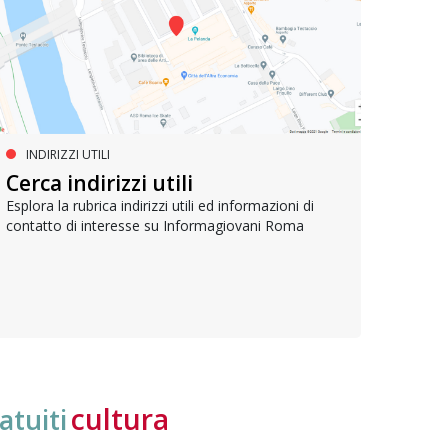
INDIRIZZI UTILI
SERVIZI SOCIALI E AI CITTADINI
PR
Inclusione e opportunità per
Cerca indirizzi utili
Le p
giovani con disabilità
com
Esplora la rubrica indirizzi utili ed informazioni di
contatto di interesse su Informagiovani Roma
Una bussola per orientarsi tra diritti consolidati e
Tutti 
nuove frontiere dell’inclusione, uno strumento
lavoro
pratico per conoscere le normative e cogliere
profes
opportunità di partecipazione attiva
cultura
atuiti