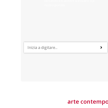
cercando e ti aiuterò a trovarlo sul
nostro portale.
PROFESSIONI
lla
Lavorare nella Space Economy
Numerose applicazioni e una filiera a forte traino
laziale rendono il settore estremamente
interessante
tore
arte contemp