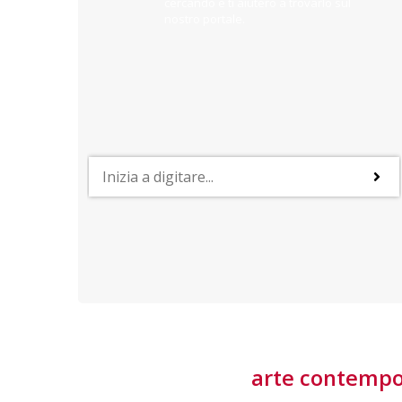
cercando e ti aiuterò a trovarlo sul
nostro portale.
PROFESSIONI
lla
Lavorare nella Space Economy
Numerose applicazioni e una filiera a forte traino
laziale rendono il settore estremamente
interessante
tore
arte contemp