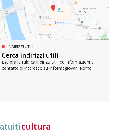
INDIRIZZI UTILI
SERVIZI SOCIALI E AI CITTADINI
PR
Inclusione e opportunità per
Cerca indirizzi utili
Le p
giovani con disabilità
com
Esplora la rubrica indirizzi utili ed informazioni di
contatto di interesse su Informagiovani Roma
Una bussola per orientarsi tra diritti consolidati e
Tutti 
nuove frontiere dell’inclusione, uno strumento
lavoro
pratico per conoscere le normative e cogliere
profes
opportunità di partecipazione attiva
cultura
atuiti