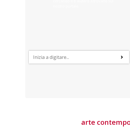
cercando e ti aiuterò a trovarlo sul
nostro portale.
PROFESSIONI
lla
Lavorare nella Space Economy
Numerose applicazioni e una filiera a forte traino
laziale rendono il settore estremamente
interessante
tore
arte contemp