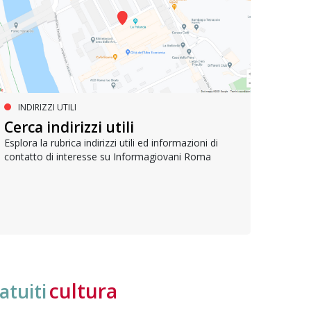
INDIRIZZI UTILI
SERVIZI SOCIALI E AI CITTADINI
PR
Inclusione e opportunità per
Cerca indirizzi utili
Le p
giovani con disabilità
com
Esplora la rubrica indirizzi utili ed informazioni di
contatto di interesse su Informagiovani Roma
Una bussola per orientarsi tra diritti consolidati e
Tutti 
nuove frontiere dell’inclusione, uno strumento
lavoro
pratico per conoscere le normative e cogliere
profes
opportunità di partecipazione attiva
cultura
atuiti