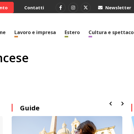
ento
Contatti
Newsletter
one
Lavoro e impresa
Estero
Cultura e spettaco
ncese
Guide