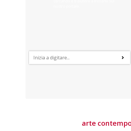
cercando e ti aiuterò a trovarlo sul
nostro portale.
PROFESSIONI
lla
Lavorare nella Space Economy
Numerose applicazioni e una filiera a forte traino
laziale rendono il settore estremamente
interessante
tore
arte contemp