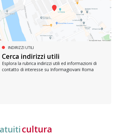
INDIRIZZI UTILI
SERVIZI SOCIALI E AI CITTADINI
PR
Inclusione e opportunità per
Cerca indirizzi utili
Le p
giovani con disabilità
com
Esplora la rubrica indirizzi utili ed informazioni di
contatto di interesse su Informagiovani Roma
Una bussola per orientarsi tra diritti consolidati e
Tutti 
nuove frontiere dell’inclusione, uno strumento
lavoro
pratico per conoscere le normative e cogliere
profes
opportunità di partecipazione attiva
cultura
atuiti