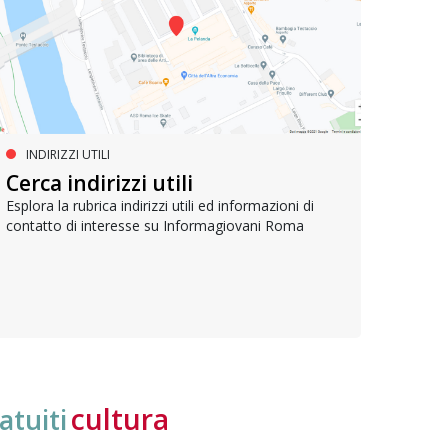
INDIRIZZI UTILI
SERVIZI SOCIALI E AI CITTADINI
PR
Inclusione e opportunità per
Cerca indirizzi utili
Le p
giovani con disabilità
com
Esplora la rubrica indirizzi utili ed informazioni di
contatto di interesse su Informagiovani Roma
Una bussola per orientarsi tra diritti consolidati e
Tutti 
nuove frontiere dell’inclusione, uno strumento
lavoro
pratico per conoscere le normative e cogliere
profes
opportunità di partecipazione attiva
cultura
atuiti