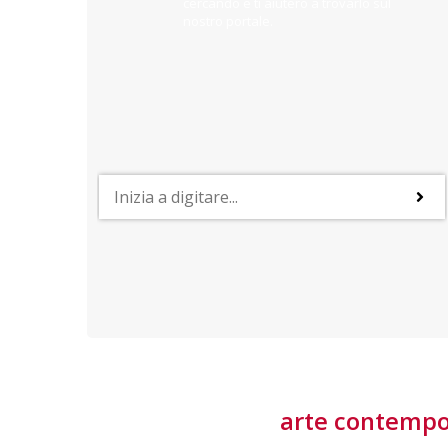
cercando e ti aiuterò a trovarlo sul
nostro portale.
PROFESSIONI
lla
Lavorare nella Space Economy
Numerose applicazioni e una filiera a forte traino
laziale rendono il settore estremamente
interessante
tore
arte contemp