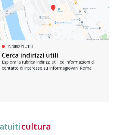
INDIRIZZI UTILI
SERVIZI SOCIALI E AI CITTADINI
PR
Inclusione e opportunità per
Cerca indirizzi utili
Le p
giovani con disabilità
com
Esplora la rubrica indirizzi utili ed informazioni di
contatto di interesse su Informagiovani Roma
Una bussola per orientarsi tra diritti consolidati e
Tutti 
nuove frontiere dell’inclusione, uno strumento
lavoro
pratico per conoscere le normative e cogliere
profes
opportunità di partecipazione attiva
cultura
atuiti