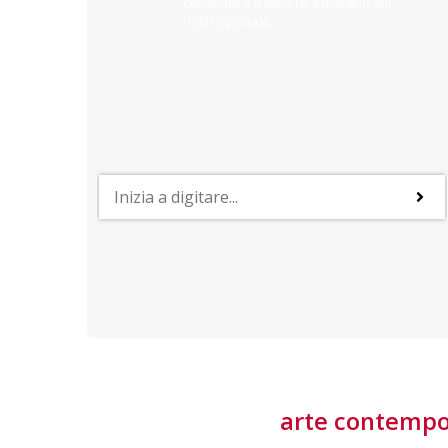
cercando e ti aiuterò a trovarlo sul
nostro portale.
PROFESSIONI
lla
Lavorare nella Space Economy
Numerose applicazioni e una filiera a forte traino
laziale rendono il settore estremamente
interessante
tore
arte contemp