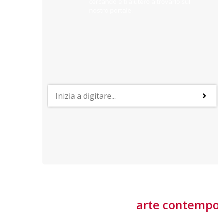
cercando e ti aiuterò a trovarlo sul
nostro portale.
PROFESSIONI
lla
Lavorare nella Space Economy
Numerose applicazioni e una filiera a forte traino
laziale rendono il settore estremamente
interessante
tore
arte contemp