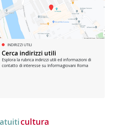
INDIRIZZI UTILI
SERVIZI SOCIALI E AI CITTADINI
PR
Inclusione e opportunità per
Cerca indirizzi utili
Le p
giovani con disabilità
com
Esplora la rubrica indirizzi utili ed informazioni di
contatto di interesse su Informagiovani Roma
Una bussola per orientarsi tra diritti consolidati e
Tutti 
nuove frontiere dell’inclusione, uno strumento
lavoro
pratico per conoscere le normative e cogliere
profes
opportunità di partecipazione attiva
cultura
atuiti