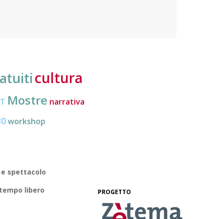
nuove frontiere dell’inclusione, uno strumento
lavoro
pratico per conoscere le normative e cogliere
profes
opportunità di partecipazione attiva
cultura
atuiti
Mostre
CT
narrativa
30
workshop
 e spettacolo
 tempo libero
PROGETTO