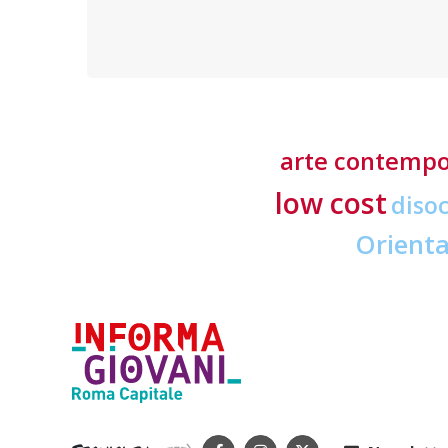
richieste ai professionisti del settore
arte contemp
low cost
diso
Orient