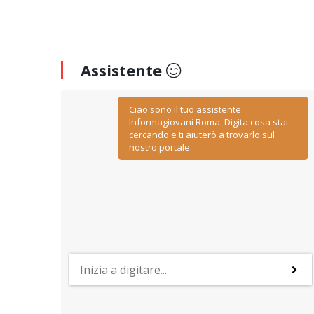
Assistente
Ciao sono il tuo assistente
Informagiovani Roma. Digita cosa stai
cercando e ti aiuterò a trovarlo sul
nostro portale.
PROFESSIONI
y
Lavorare nelle risorse umane
ino
Negoziazione, relazione, comunicazione, ascolto ed
empatia: sono le caratteristiche più importanti