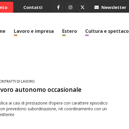
ento
Contatti
Newsletter
one
Lavoro e impresa
Estero
Cultura e spettaco
ONTRATTI DI LAVORO
lavoro autonomo occasionale
plica ai casi di prestazione d’opera con carattere episodico
non prevedono subordinazione, né coordinamento con un
ittente