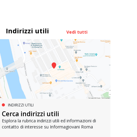
Indirizzi utili
Vedi tutti
INDIRIZZI UTILI
SERVIZI SOCIALI E AI CITTADINI
PR
Inclusione e opportunità per
Cerca indirizzi utili
Le p
giovani con disabilità
com
Esplora la rubrica indirizzi utili ed informazioni di
contatto di interesse su Informagiovani Roma
Una bussola per orientarsi tra diritti consolidati e
Tutti 