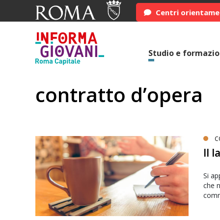
Centri orientam
Studio e formazi
contratto d’opera
C
Il 
Si ap
che 
comm