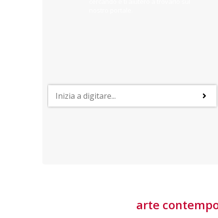
cercando e ti aiuterò a trovarlo sul
nostro portale.
PROFESSIONI
lla
Lavorare nella Space Economy
Numerose applicazioni e una filiera a forte traino
laziale rendono il settore estremamente
interessante
tore
arte contemp