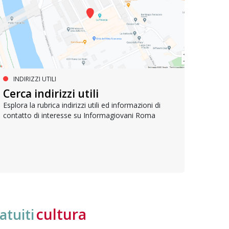
INDIRIZZI UTILI
SERVIZI SOCIALI E AI CITTADINI
PR
Inclusione e opportunità per
Cerca indirizzi utili
Le p
giovani con disabilità
com
Esplora la rubrica indirizzi utili ed informazioni di
contatto di interesse su Informagiovani Roma
Una bussola per orientarsi tra diritti consolidati e
Tutti 
nuove frontiere dell’inclusione, uno strumento
lavoro
pratico per conoscere le normative e cogliere
profes
opportunità di partecipazione attiva
cultura
atuiti