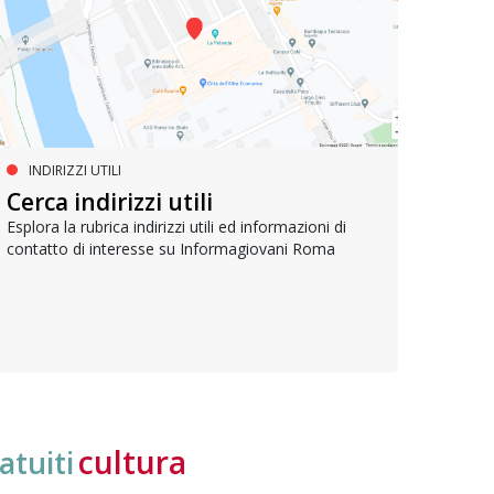
INDIRIZZI UTILI
SERVIZI SOCIALI E AI CITTADINI
PR
Inclusione e opportunità per
Cerca indirizzi utili
Le p
giovani con disabilità
com
Esplora la rubrica indirizzi utili ed informazioni di
contatto di interesse su Informagiovani Roma
Una bussola per orientarsi tra diritti consolidati e
Tutti 
nuove frontiere dell’inclusione, uno strumento
lavoro
pratico per conoscere le normative e cogliere
profes
opportunità di partecipazione attiva
cultura
atuiti