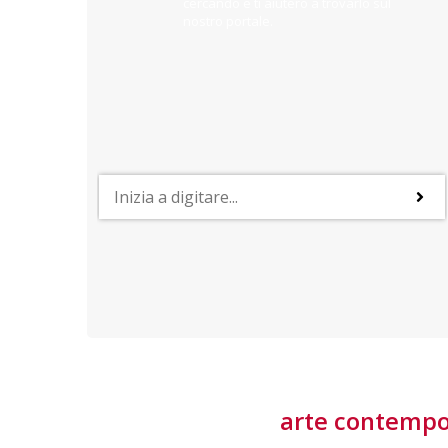
cercando e ti aiuterò a trovarlo sul
nostro portale.
PROFESSIONI
lla
Lavorare nella Space Economy
Numerose applicazioni e una filiera a forte traino
laziale rendono il settore estremamente
interessante
tore
arte contemp