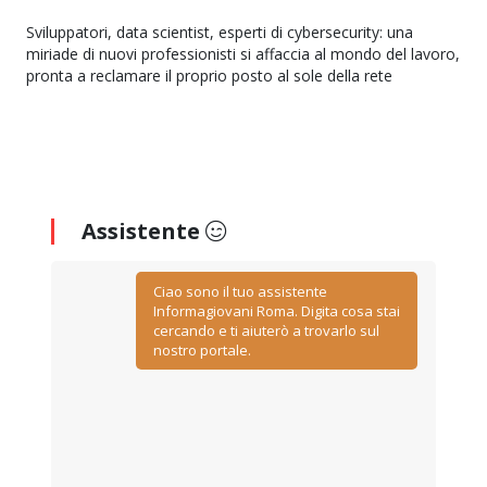
Sviluppatori, data scientist, esperti di cybersecurity: una
miriade di nuovi professionisti si affaccia al mondo del lavoro,
pronta a reclamare il proprio posto al sole della rete
Assistente
Ciao sono il tuo assistente
Informagiovani Roma. Digita cosa stai
cercando e ti aiuterò a trovarlo sul
nostro portale.