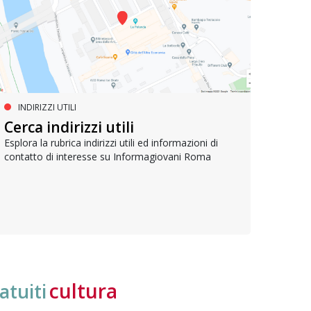
INDIRIZZI UTILI
PROFESSIONI
PR
Le professioni della
Cerca indirizzi utili
Le p
comunicazione
Esplora la rubrica indirizzi utili ed informazioni di
contatto di interesse su Informagiovani Roma
Guida 
beness
Tutti comunicano, ma fare della comunicazione un
e offr
lavoro richiede studi e specializzazione. Guida alle
professioni del settore e alla formazione dedicata
cultura
atuiti