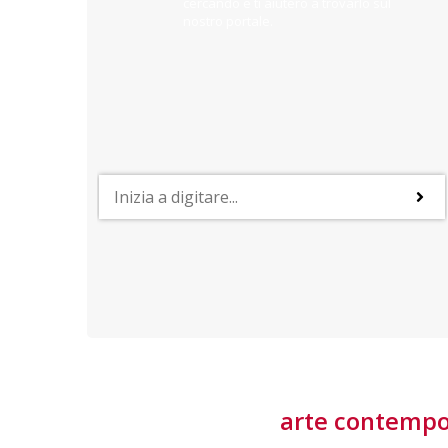
cercando e ti aiuterò a trovarlo sul
nostro portale.
PROFESSIONI
y
Lavorare nei Beni Culturali
ino
Possibilità di inserimento occupazionale in molteplici
ruoli e il vantaggio di un lavoro immerso
nell'inestimabile patrimonio culturale del Paese
arte contemp