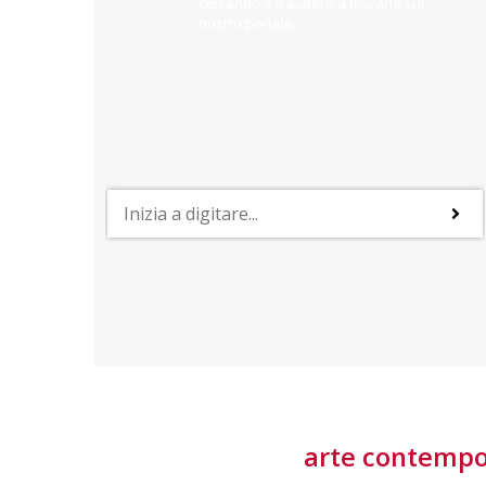
cercando e ti aiuterò a trovarlo sul
nostro portale.
PROFESSIONI
lla
Lavorare nella Space Economy
Numerose applicazioni e una filiera a forte traino
laziale rendono il settore estremamente
interessante
tore
arte contemp