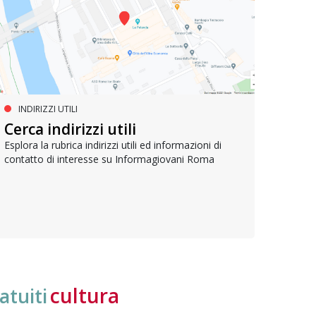
INDIRIZZI UTILI
SERVIZI SOCIALI E AI CITTADINI
PR
Inclusione e opportunità per
Cerca indirizzi utili
Le p
giovani con disabilità
com
Esplora la rubrica indirizzi utili ed informazioni di
contatto di interesse su Informagiovani Roma
Una bussola per orientarsi tra diritti consolidati e
Tutti 
nuove frontiere dell’inclusione, uno strumento
lavoro
pratico per conoscere le normative e cogliere
profes
opportunità di partecipazione attiva
cultura
atuiti