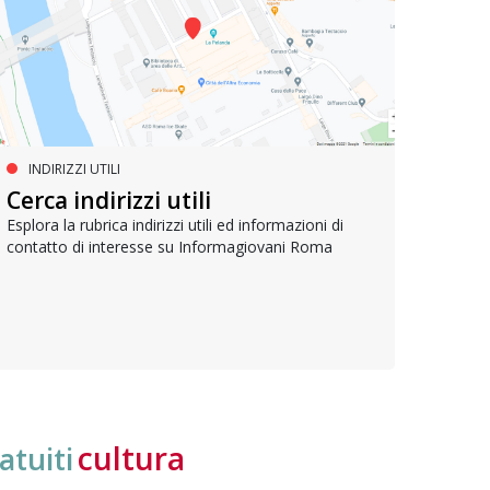
INDIRIZZI UTILI
SERVIZI SOCIALI E AI CITTADINI
PR
Inclusione e opportunità per
Cerca indirizzi utili
Le p
giovani con disabilità
com
Esplora la rubrica indirizzi utili ed informazioni di
contatto di interesse su Informagiovani Roma
Una bussola per orientarsi tra diritti consolidati e
Tutti 
nuove frontiere dell’inclusione, uno strumento
lavoro
pratico per conoscere le normative e cogliere
profes
opportunità di partecipazione attiva
cultura
atuiti