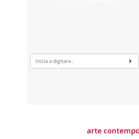
cercando e ti aiuterò a trovarlo sul
nostro portale.
PROFESSIONI
lla
Lavorare nella Space Economy
Numerose applicazioni e una filiera a forte traino
laziale rendono il settore estremamente
interessante
tore
arte contemp