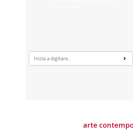
cercando e ti aiuterò a trovarlo sul
nostro portale.
PROFESSIONI
lla
Lavorare nella Space Economy
Numerose applicazioni e una filiera a forte traino
laziale rendono il settore estremamente
interessante
tore
arte contemp