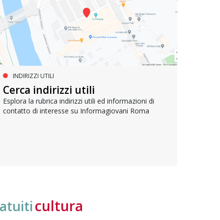
INDIRIZZI UTILI
SERVIZI SOCIALI E AI CITTADINI
PR
Inclusione e opportunità per
Cerca indirizzi utili
Le p
giovani con disabilità
com
Esplora la rubrica indirizzi utili ed informazioni di
contatto di interesse su Informagiovani Roma
Una bussola per orientarsi tra diritti consolidati e
Tutti 
nuove frontiere dell’inclusione, uno strumento
lavoro
pratico per conoscere le normative e cogliere
profes
opportunità di partecipazione attiva
cultura
atuiti