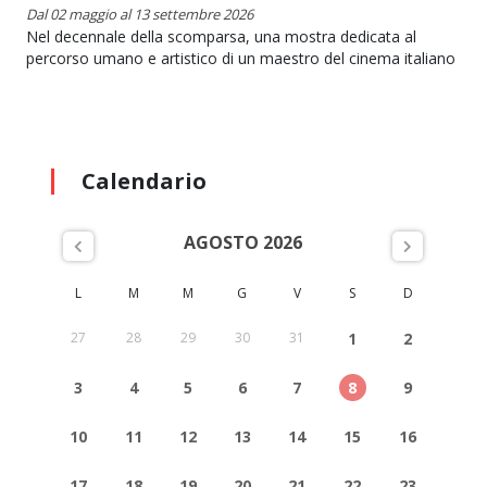
Dal 02 maggio al 13 settembre 2026
Nel decennale della scomparsa, una mostra dedicata al
percorso umano e artistico di un maestro del cinema italiano
Calendario
AGOSTO 2026
L
M
M
G
V
S
D
27
28
29
30
31
1
2
3
4
5
6
7
8
9
10
11
12
13
14
15
16
17
18
19
20
21
22
23