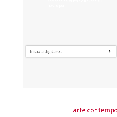
cercando e ti aiuterò a trovarlo sul
nostro portale.
PROFESSIONI
lla
Lavorare nella Space Economy
Numerose applicazioni e una filiera a forte traino
laziale rendono il settore estremamente
interessante
tore
arte contemp