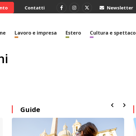
ento
Contatti
Newsletter
one
Lavoro e impresa
Estero
Cultura e spettaco
ni
Guide