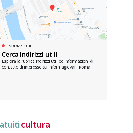
INDIRIZZI UTILI
SERVIZI SOCIALI E AI CITTADINI
PR
Inclusione e opportunità per
Cerca indirizzi utili
Le p
giovani con disabilità
com
Esplora la rubrica indirizzi utili ed informazioni di
contatto di interesse su Informagiovani Roma
Una bussola per orientarsi tra diritti consolidati e
Tutti 
nuove frontiere dell’inclusione, uno strumento
lavoro
pratico per conoscere le normative e cogliere
profes
opportunità di partecipazione attiva
cultura
atuiti