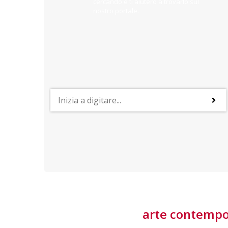
cercando e ti aiuterò a trovarlo sul
nostro portale.
PROFESSIONI
lla
Lavorare nella Space Economy
Numerose applicazioni e una filiera a forte traino
laziale rendono il settore estremamente
interessante
tore
arte contemp