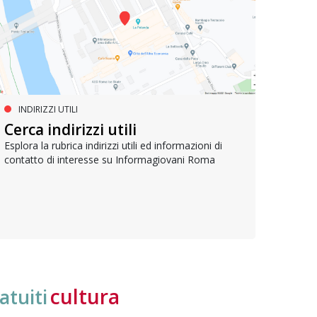
INDIRIZZI UTILI
SERVIZI SOCIALI E AI CITTADINI
PR
Inclusione e opportunità per
Cerca indirizzi utili
Le p
giovani con disabilità
com
Esplora la rubrica indirizzi utili ed informazioni di
contatto di interesse su Informagiovani Roma
Una bussola per orientarsi tra diritti consolidati e
Tutti 
nuove frontiere dell’inclusione, uno strumento
lavoro
pratico per conoscere le normative e cogliere
profes
opportunità di partecipazione attiva
cultura
atuiti