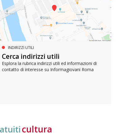
INDIRIZZI UTILI
SERVIZI SOCIALI E AI CITTADINI
PR
Inclusione e opportunità per
Cerca indirizzi utili
Le p
giovani con disabilità
com
Esplora la rubrica indirizzi utili ed informazioni di
contatto di interesse su Informagiovani Roma
Una bussola per orientarsi tra diritti consolidati e
Tutti 
nuove frontiere dell’inclusione, uno strumento
lavoro
pratico per conoscere le normative e cogliere
profes
opportunità di partecipazione attiva
cultura
atuiti