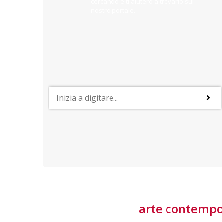
cercando e ti aiuterò a trovarlo sul
nostro portale.
PROFESSIONI
lla
Lavorare nella Space Economy
Numerose applicazioni e una filiera a forte traino
laziale rendono il settore estremamente
interessante
tore
arte contemp