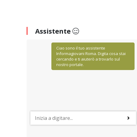
Assistente
Ciao sono il tuo assistente
Informagiovani Roma. Digita cosa stai
cercando e ti aiuterò a trovarlo sul
nostro portale.
STUDIARE ALL'ESTERO
Il sistema universitario in Belgio
 settori
Proseguire gli studi in Belgio può essere una scelta
aese
valida soprattutto in virtù dell'alta qualità dei corsi