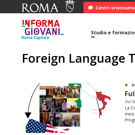
Centri orientam
Studio e formazi
Foreign Language T
B
Ful
Dal 0
La Co
mesi 
Prog