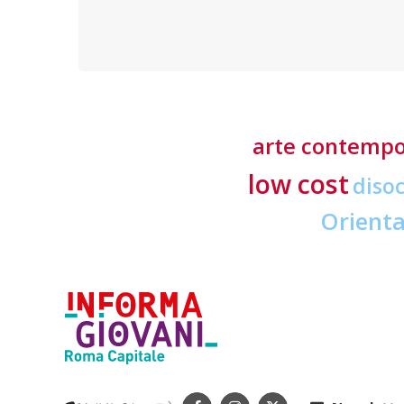
offerti in tre lingue e delle tasse d’iscrizione
accessibili
arte contemp
low cost
diso
Orient