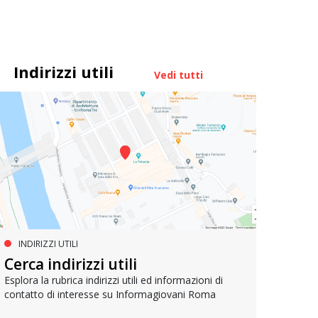
Indirizzi utili
Vedi tutti
INDIRIZZI UTILI
PROGETTI EUROPEI
LA
Cerca indirizzi utili
IMPEU – Improving inclusion in
Join
EU
Esplora la rubrica indirizzi utili ed informazioni di
contatto di interesse su Informagiovani Roma
Lancia
opport
Il progetto per promuovere la partecipazione