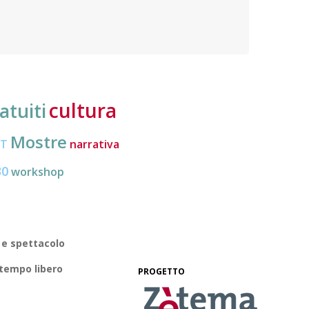
Organi
politica dei cittadini europei mobili e migliorare la
loro conoscenza di diritti e strumenti
cultura
atuiti
Mostre
CT
narrativa
30
workshop
 e spettacolo
 tempo libero
PROGETTO