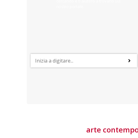
cercando e ti aiuterò a trovarlo sul
nostro portale.
PROFESSIONI
lla
Lavorare nella Space Economy
Numerose applicazioni e una filiera a forte traino
laziale rendono il settore estremamente
interessante
tore
arte contemp