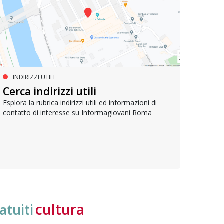
INDIRIZZI UTILI
SERVIZI SOCIALI E AI CITTADINI
PR
Inclusione e opportunità per
Cerca indirizzi utili
Le p
giovani con disabilità
com
Esplora la rubrica indirizzi utili ed informazioni di
contatto di interesse su Informagiovani Roma
Una bussola per orientarsi tra diritti consolidati e
Tutti 
nuove frontiere dell’inclusione, uno strumento
lavoro
pratico per conoscere le normative e cogliere
profes
opportunità di partecipazione attiva
cultura
atuiti