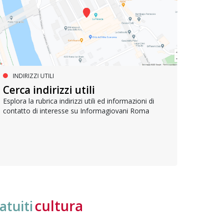
INDIRIZZI UTILI
SERVIZI SOCIALI E AI CITTADINI
PR
Inclusione e opportunità per
Cerca indirizzi utili
Le p
giovani con disabilità
com
Esplora la rubrica indirizzi utili ed informazioni di
contatto di interesse su Informagiovani Roma
Una bussola per orientarsi tra diritti consolidati e
Tutti 
nuove frontiere dell’inclusione, uno strumento
lavoro
pratico per conoscere le normative e cogliere
profes
opportunità di partecipazione attiva
cultura
atuiti