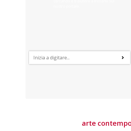
cercando e ti aiuterò a trovarlo sul
nostro portale.
PROFESSIONI
lla
Lavorare nella Space Economy
Numerose applicazioni e una filiera a forte traino
laziale rendono il settore estremamente
interessante
tore
arte contemp