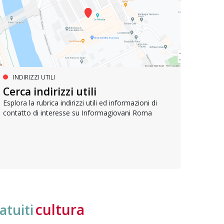
INDIRIZZI UTILI
SERVIZI SOCIALI E AI CITTADINI
PR
Inclusione e opportunità per
Cerca indirizzi utili
Le p
giovani con disabilità
com
Esplora la rubrica indirizzi utili ed informazioni di
contatto di interesse su Informagiovani Roma
Una bussola per orientarsi tra diritti consolidati e
Tutti 
nuove frontiere dell’inclusione, uno strumento
lavoro
pratico per conoscere le normative e cogliere
profes
opportunità di partecipazione attiva
cultura
atuiti