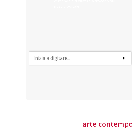
cercando e ti aiuterò a trovarlo sul
nostro portale.
PROFESSIONI
lla
Lavorare nella Space Economy
Numerose applicazioni e una filiera a forte traino
laziale rendono il settore estremamente
interessante
tore
arte contemp