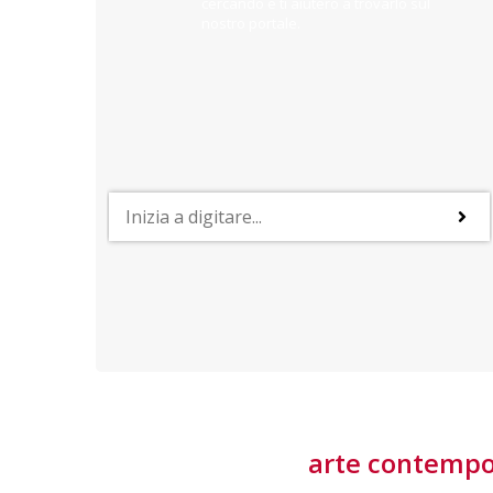
cercando e ti aiuterò a trovarlo sul
nostro portale.
PROFESSIONI
lla
Lavorare nella Space Economy
Numerose applicazioni e una filiera a forte traino
laziale rendono il settore estremamente
interessante
tore
arte contemp