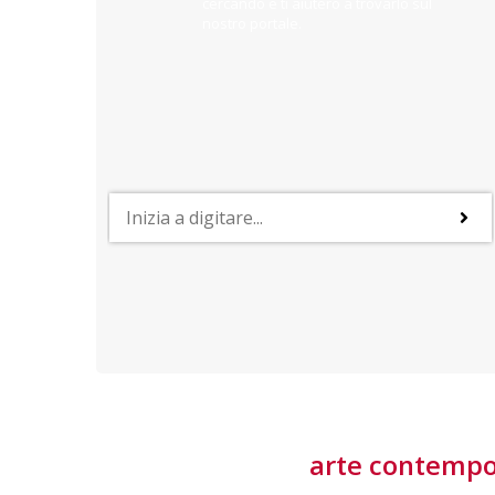
cercando e ti aiuterò a trovarlo sul
nostro portale.
PROFESSIONI
lla
Lavorare nella Space Economy
Numerose applicazioni e una filiera a forte traino
laziale rendono il settore estremamente
interessante
tore
arte contemp