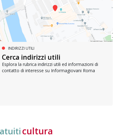
INDIRIZZI UTILI
SERVIZI SOCIALI E AI CITTADINI
PR
Inclusione e opportunità per
Cerca indirizzi utili
Le p
giovani con disabilità
com
Esplora la rubrica indirizzi utili ed informazioni di
contatto di interesse su Informagiovani Roma
Una bussola per orientarsi tra diritti consolidati e
Tutti 
nuove frontiere dell’inclusione, uno strumento
lavoro
pratico per conoscere le normative e cogliere
profes
opportunità di partecipazione attiva
cultura
atuiti