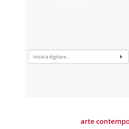
cercando e ti aiuterò a trovarlo sul
nostro portale.
PROFESSIONI
lla
Lavorare nella Space Economy
Numerose applicazioni e una filiera a forte traino
laziale rendono il settore estremamente
interessante
tore
arte contemp