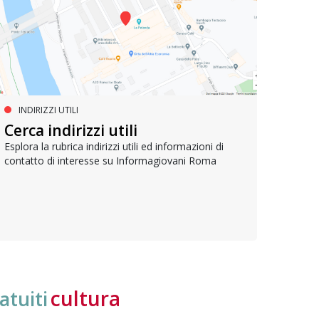
INDIRIZZI UTILI
SERVIZI SOCIALI E AI CITTADINI
PR
Inclusione e opportunità per
Cerca indirizzi utili
Le p
giovani con disabilità
com
Esplora la rubrica indirizzi utili ed informazioni di
contatto di interesse su Informagiovani Roma
Una bussola per orientarsi tra diritti consolidati e
Tutti 
nuove frontiere dell’inclusione, uno strumento
lavoro
pratico per conoscere le normative e cogliere
profes
opportunità di partecipazione attiva
cultura
atuiti