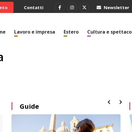
ento
Contatti
Newsletter
one
Lavoro e impresa
Estero
Cultura e spettaco
a
Guide