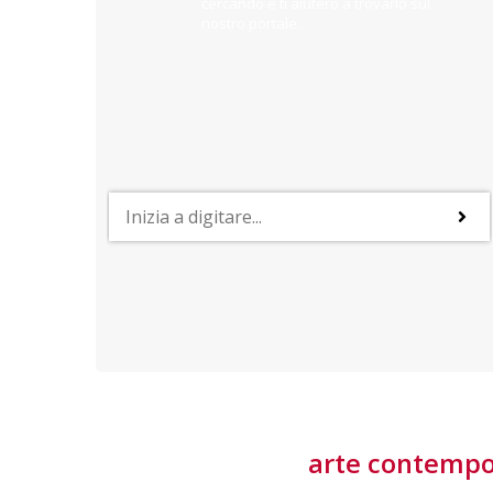
cercando e ti aiuterò a trovarlo sul
nostro portale.
PROFESSIONI
lla
Lavorare nella Space Economy
Numerose applicazioni e una filiera a forte traino
laziale rendono il settore estremamente
interessante
tore
arte contemp