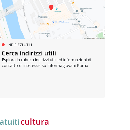
INDIRIZZI UTILI
SERVIZI SOCIALI E AI CITTADINI
PR
Inclusione e opportunità per
Cerca indirizzi utili
Le p
giovani con disabilità
com
Esplora la rubrica indirizzi utili ed informazioni di
contatto di interesse su Informagiovani Roma
Una bussola per orientarsi tra diritti consolidati e
Tutti 
nuove frontiere dell’inclusione, uno strumento
lavoro
pratico per conoscere le normative e cogliere
profes
opportunità di partecipazione attiva
cultura
atuiti