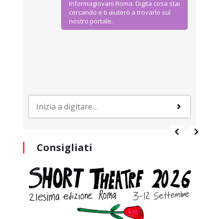
Informagiovani Roma. Digita cosa stai
cercando e ti aiuterò a trovarlo sul
nostro portale.
Consigliati