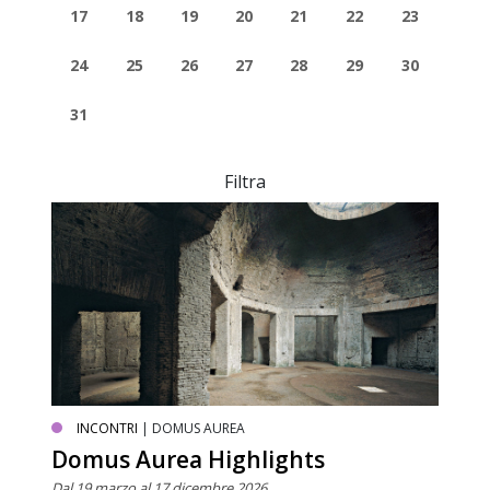
17
18
19
20
21
22
23
24
25
26
27
28
29
30
31
Filtra
INCONTRI
| DOMUS AUREA
Domus Aurea Highlights
Dal 19 marzo al 17 dicembre 2026