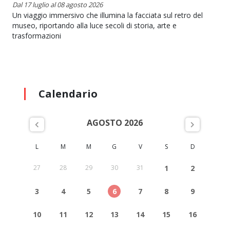
Dal 17 luglio al 08 agosto 2026
Un viaggio immersivo che illumina la facciata sul retro del
museo, riportando alla luce secoli di storia, arte e
trasformazioni
Calendario
AGOSTO 2026
L
M
M
G
V
S
D
27
28
29
30
31
1
2
3
4
5
6
7
8
9
10
11
12
13
14
15
16